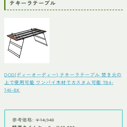
テキーラテーブル
DOD(ディーオーディー) テキーラテーブル 焚き火の
上で使用可能 ワンバイ木材でカスタム可能 TB4-
746-BK
参考価格:
￥14,940