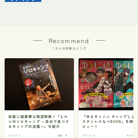
Recommend
こちらの記事もどうぞ
初版に超豪華な限定特典！『ヒロ
『ゆるキャン△ キャンプしよう
シのソロキャンプ ～自分で見つけ
ステンレスなべBOOK』を開封
るキャンプの流儀～』を紹介
ビュー！
2020.08.10
雑誌・本
2021.06.03
ゆるキャ