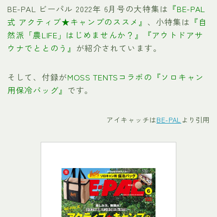
BE-PAL ビーパル 2022年 6月号の大特集は
『BE-PAL
式 アクティブ★キャンプのススメ』
、小特集は
『自
然派「農LIFE」はじめませんか？』『アウトドアサ
ウナでととのう』
が紹介されています。
そして、付録が
MOSS TENTSコラボの『ソロキャン
用保冷バッグ』
です。
アイキャッチは
BE-PAL
より引用