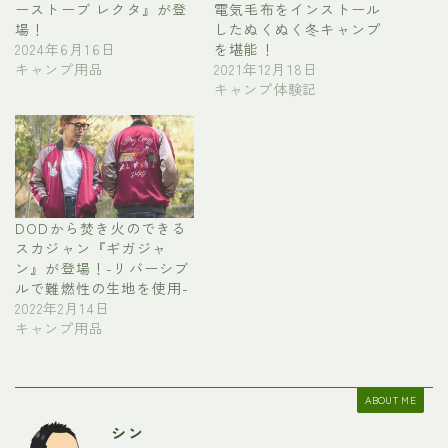
ーストーブ レクタ』が登
電気毛布をインストール
場！
したぬくぬく冬キャンプ
2024年6月16日
を堪能！
キャンプ用品
2021年12月18日
キャンプ体験記
DODから焚き火のできる
スカジャン『ギガジャ
ン』が登場！-リバーシブ
ルで難燃性の生地を使用-
2022年2月14日
キャンプ用品
ABOUT ME
シン