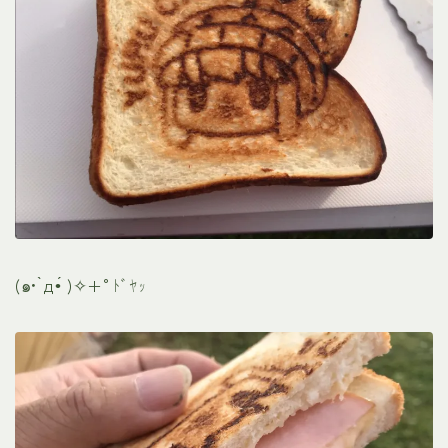
(๑• ̀д•́ )✧+°ﾄﾞﾔｯ