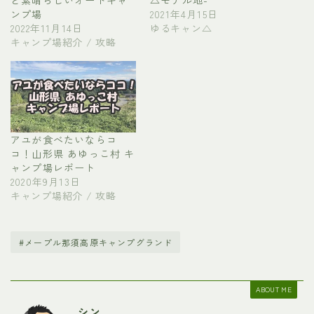
と素晴らしいオートキャ
△モデル地-
ンプ場
2021年4月15日
2022年11月14日
ゆるキャン△
キャンプ場紹介 / 攻略
アユが食べたいならコ
コ！山形県 あゆっこ村 キ
ャンプ場レポート
2020年9月13日
キャンプ場紹介 / 攻略
#メープル那須高原キャンプグランド
ABOUT ME
シン