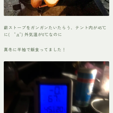
薪ストーブをガンガンたいたらう、テント内が45℃
に( ﾟдﾟ) 外気温が0℃なのに
真冬に半袖で飯食ってました！