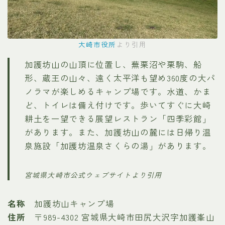
大崎市役所
より引用
加護坊山の山頂に位置し、蕪栗沼や栗駒、船
形、蔵王の山々、遠く太平洋も望め360度の大パ
ノラマが楽しめるキャンプ場です。水道、かま
ど、トイレは備え付けです。歩いてすぐに大崎
耕土を一望できる展望レストラン「四季彩館」
があります。また、加護坊山の麓には日帰り温
泉施設「加護坊温泉さくらの湯」があります。
宮城県大崎市公式ウェブサイトより引用
名称
加護坊山キャンプ場
住所
〒989-4302 宮城県大崎市田尻大沢字加護峯山