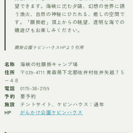
望できます。海峡に沈む夕陽、幻想の世界に誘
う漁火、自然の神秘にひたれる、癒しの空間で
す。「願掛岩」頂上からの眺望、透明な海での
磯遊びもお楽しみください。
願掛公園ケビンハウスHPより引用
名称
海峡の杜願掛キャンプ場
住所
〒039-4711 青森県下北郡佐井村佐井矢越７５
−４８
電話
0175-38-2159
予約
要予約
施設
テントサイト、ケビンハウス：通年
HP
がんかけ公園ケビンハウス