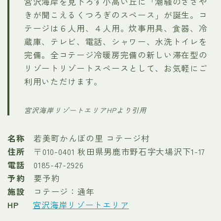
宮沢海岸を見下ろす小高い丘に「潮騒のささや
きが聞こえるくつろぎのスペース」が誕生。コ
テージは６人用、４人用。炊事用具、食器、冷
蔵庫、テレビ、電話、シャワー、水洗トイレを
完備。全コテージ冷暖房完備の新しい滞在型の
リゾートリゾートスペースとして、お気軽にご
利用いただけます。
宮沢海岸リゾートエリアHPより引用
名称
若美町かんぼの里 コテージ村
住所
〒010-0401 秋田県男鹿市野石字大場沢下1-17
電話
0185-47-2926
予約
要予約
施設
コテージ：通年
HP
宮沢海岸リゾートエリア