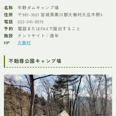
名称
牛野ダムキャンプ場
住所
〒981-3601 宮城県黒川郡大衡村大瓜牛野9
電話
022-341-8515
予約
電話またはFAXで届出すること
施設
テントサイト：通年
HP
大衡村
不動尊公園キャンプ場