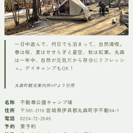
一日中遊んで、何日でも泊まって、自然満喫。
春は桜、夏はせせらぎと星空、秋は紅葉。丸森
は一年中、自然が元気だから存分にリフレッシ
ュ。デイキャンプもOK！
丸森町観光案内所HPより引用
名称
不動尊公園キャンプ場
住所
〒981-2116 宮城県伊具郡丸森町字不動64-1
電話
0224-72-2646
予約
要予約